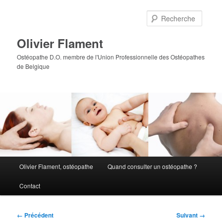
Aller
au
Reche
contenu
principal
Olivier Flament
Ostéopathe D.O. membre de l'Union Professionnelle des Ostéopathes
de Belgique
Menu
Olivier Flament, ostéopathe
Quand consulter un ostéopathe ?
principal
Contact
Navigation
← Précédent
Suivant →