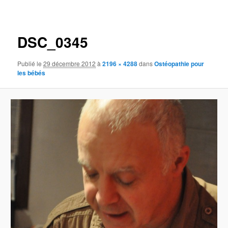
des
images
DSC_0345
Publié le
29 décembre 2012
à
2196 × 4288
dans
Ostéopathie pour
les bébés