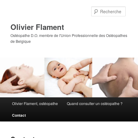
Aller
au
Reche
contenu
principal
Olivier Flament
Ostéopathe D.O. membre de l'Union Professionnelle des Ostéopathes
de Belgique
Menu
Olivier Flament, ostéopathe
Quand consulter un ostéopathe ?
principal
Contact