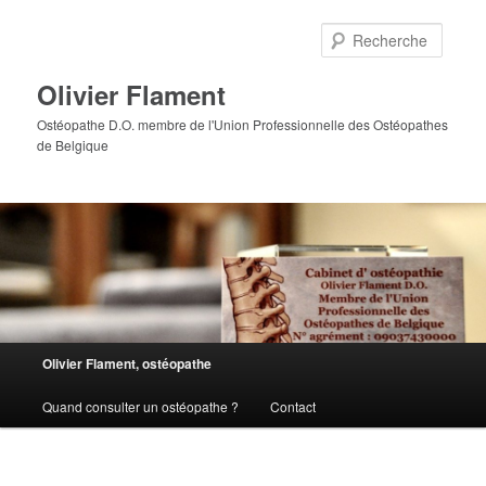
Aller
au
Reche
contenu
principal
Olivier Flament
Ostéopathe D.O. membre de l'Union Professionnelle des Ostéopathes
de Belgique
Menu
Olivier Flament, ostéopathe
principal
Quand consulter un ostéopathe ?
Contact